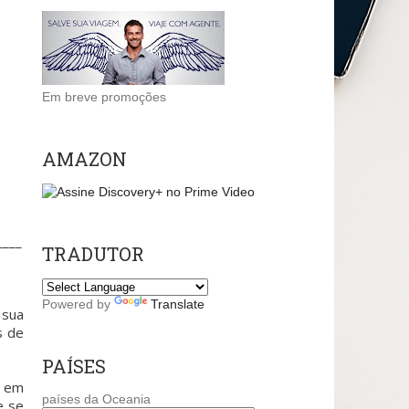
Em breve promoções
AMAZON
____
TRADUTOR
Powered by
Translate
 sua
s de
PAÍSES
a em
países da Oceania
e se