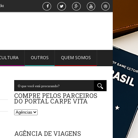
ork
»
Parceiro Kiwi - Português
»
Ficha técnica : Tunísia
»
Países do contin
CULTURA
OUTROS
QUEM SOMOS
COMPRE PELOS PARCEIROS
DO PORTAL CARPE VITA
AGÊNCIA DE VIAGENS