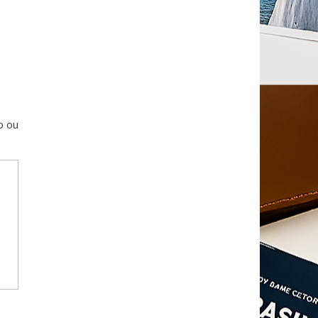
e
o ou