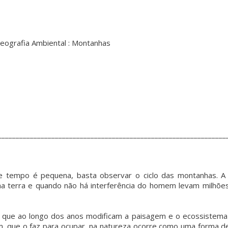
eografia Ambiental : Montanhas
________________________________________________________________
 tempo é pequena, basta observar o ciclo das montanhas. A
na terra e quando não há interferência do homem levam milhõe
 que ao longo dos anos modificam a paisagem e o ecossistem
em, que o faz para ocupar, na natureza ocorre como uma forma d