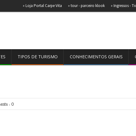
»
Loja Portal Carpe Vita
»
tour - parceiro klook
»
Ingressos - Ticket netw
ES
TIPOS DE TURISMO
CONHECIMENTOS GERAIS
nts : 0