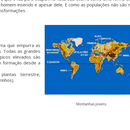
 homem inserido e apesar dele. E como as populações não são 
ansformações.
ma que empurra as
os. Todas as grandes
 picos elevados são
m formação desde a
 plantas terrestre,
rinhos).
Montanhas jovens