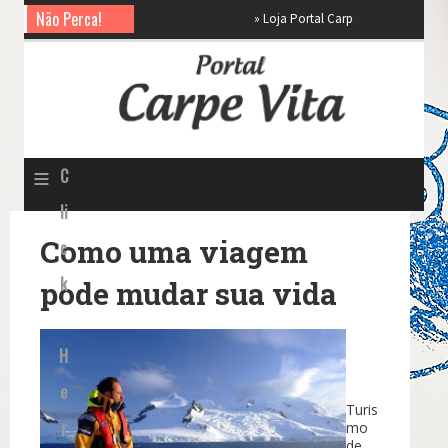
Não Perca!
»
Loja Portal Carpe Vita
»
tour - par
≡
C
li
Como uma viagem
c
k
pode mudar sua vida
H
e
Turis
r
mo
de