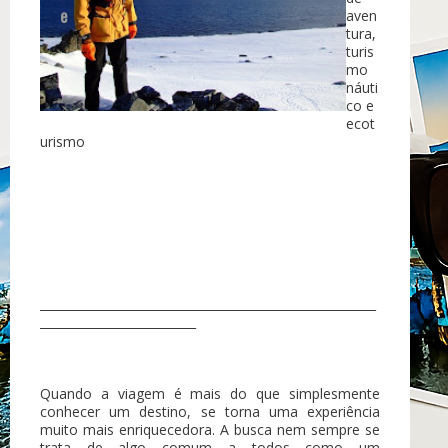
e
aven
tura,
turis
mo
náuti
co e
ecot
urismo
________________________________________________________
__________________________
Quando a viagem é mais do que simplesmente
conhecer um destino, se torna uma experiência
muito mais enriquecedora. A busca nem sempre se
trata de algo comum a todos como um