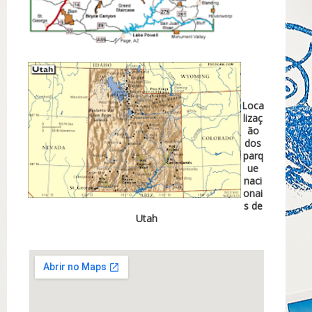
Loca
lizaç
ão
dos
parq
ue
naci
onai
s de
Utah