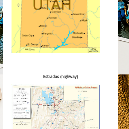
e
________________________________________________________
___________________________
Estradas (highway)