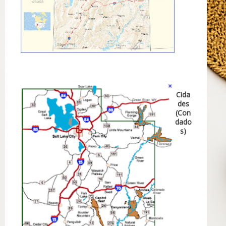
Cida
des
(Con
dado
s)