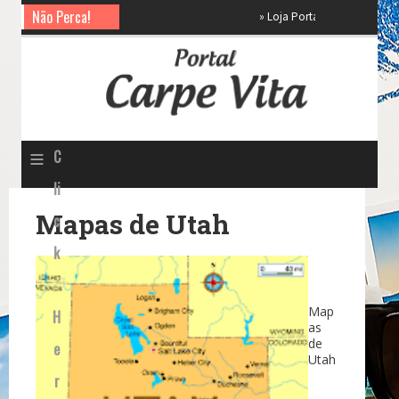
Não Perca!
»
Loja Portal Carpe Vita
»
tou
≡
C
li
Mapas de Utah
c
k
Map
H
as
de
e
Utah
r